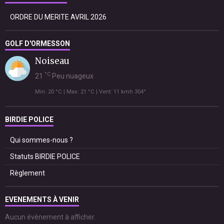
ORDRE DU MERITE AVRIL 2026
GOLF D'ORMESSON
Noiseau
°C
21
Peu nuageux
Min: 20 °C | Max: 21 °C | Vent: 11 kmh 304°
BIRDIE POLICE
Qui sommes-nous ?
Statuts BIRDIE POLICE
Règlement
EVENEMENTS À VENIR
Aucun évènement à afficher.