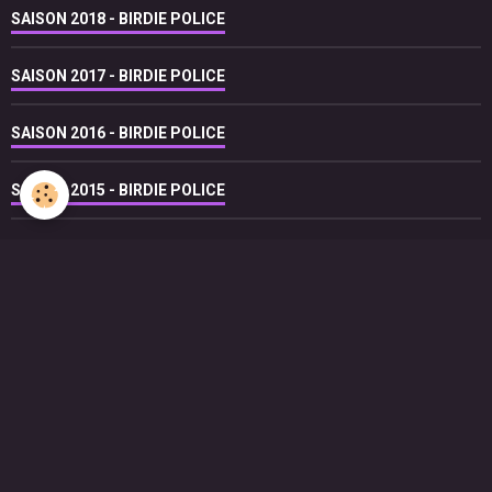
SAISON 2018 - BIRDIE POLICE
SAISON 2017 - BIRDIE POLICE
SAISON 2016 - BIRDIE POLICE
SAISON 2015 - BIRDIE POLICE
SAISON 2014 - BIRDIE POLICE
LIVRE D'OR
Jean-Luc Chimier
Le 29/05/2017
très fier de l'équipe !
bernaudon guy
Le 20/05/2017
Bravo pour cet excellent résultat de l équipe, 1ére division : chapeau