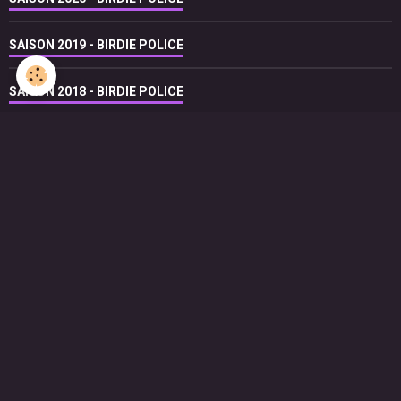
SAISON 2019 - BIRDIE POLICE
SAISON 2018 - BIRDIE POLICE
SAISON 2017 - BIRDIE POLICE
SAISON 2016 - BIRDIE POLICE
SAISON 2015 - BIRDIE POLICE
SAISON 2014 - BIRDIE POLICE
LIVRE D'OR
Jean-Luc Chimier
Le 29/05/2017
très fier de l'équipe !